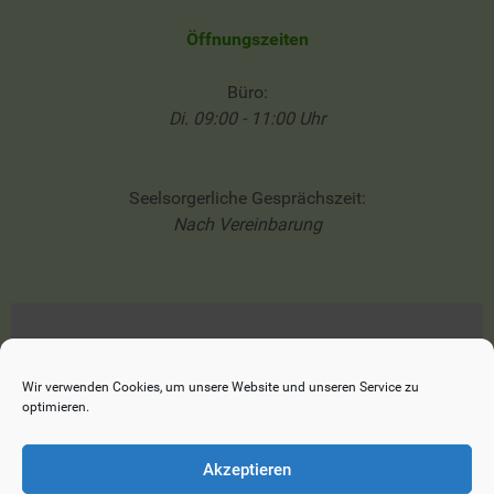
Öffnungszeiten
Büro:
Di. 09:00 - 11:00 Uhr
Seelsorgerliche Gesprächszeit:
Nach Vereinbarung
Impressum
Datenschutzerklärung
Wir verwenden Cookies, um unsere Website und unseren Service zu
optimieren.
Cookie-Richtlinie (EU)
Akzeptieren