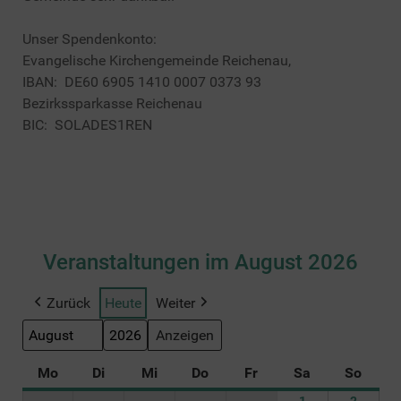
Unser Spendenkonto:
Evangelische Kirchengemeinde Reichenau,
IBAN: DE60 6905 1410 0007 0373 93
Bezirkssparkasse Reichenau
BIC: SOLADES1REN
Veranstaltungen im August 2026
Zurück
Heute
Weiter
Monat
Jahr
Mo
Montag
Di
Dienstag
Mi
Mittwoch
Do
Donnerstag
Fr
Freitag
Sa
Samstag
So
Sonnt