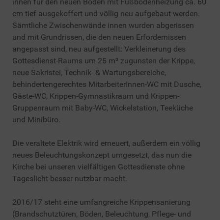
innen für den neuen Boden mit Fußbodenheizung ca. 60
cm tief ausgekoffert und völlig neu aufgebaut werden.
Sämtliche Zwischenwände innen wurden abgerissen
und mit Grundrissen, die den neuen Erfordernissen
angepasst sind, neu aufgestellt: Verkleinerung des
Gottesdienst-Raums um 25 m³ zugunsten der Krippe,
neue Sakristei, Technik- & Wartungsbereiche,
behindertengerechtes MitarbeiterInnen-WC mit Dusche,
Gäste-WC, Krippen-Gymnastikraum und Krippen-
Gruppenraum mit Baby-WC, Wickelstation, Teeküche
und Minibüro.
Die veraltete Elektrik wird erneuert, außerdem ein völlig
neues Beleuchtungskonzept umgesetzt, das nun die
Kirche bei unseren vielfältigen Gottesdienste ohne
Tageslicht besser nutzbar macht.
2016/17 steht eine umfangreiche Krippensanierung
(Brandschutztüren, Böden, Beleuchtung, Pflege- und