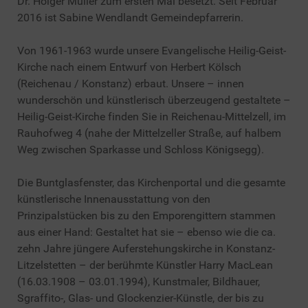
Dr. Holger Müller zum ersten Mal besetzt. Seit Februar
2016 ist Sabine Wendlandt Gemeindepfarrerin.
Von 1961-1963 wurde unsere Evangelische Heilig-Geist-
Kirche nach einem Entwurf von Herbert Kölsch
(Reichenau / Konstanz) erbaut. Unsere – innen
wunderschön und künstlerisch überzeugend gestaltete –
Heilig-Geist-Kirche finden Sie in Reichenau-Mittelzell, im
Rauhofweg 4 (nahe der Mittelzeller Straße, auf halbem
Weg zwischen Sparkasse und Schloss Königsegg).
Die Buntglasfenster, das Kirchenportal und die gesamte
künstlerische Innenausstattung von den
Prinzipalstücken bis zu den Emporengittern stammen
aus einer Hand: Gestaltet hat sie – ebenso wie die ca.
zehn Jahre jüngere Auferstehungskirche in Konstanz-
Litzelstetten – der berühmte Künstler Harry MacLean
(16.03.1908 – 03.01.1994), Kunstmaler, Bildhauer,
Sgraffito-, Glas- und Glockenzier-Künstle, der bis zu