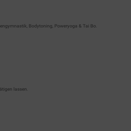
äulengymnastik, Bodytoning, Poweryoga & Tai Bo.
ätigen lassen.