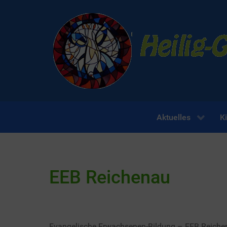
Aktuelles
K
EEB Reichenau
Evangelische Erwachsenen-Bildung – EEB Reiche