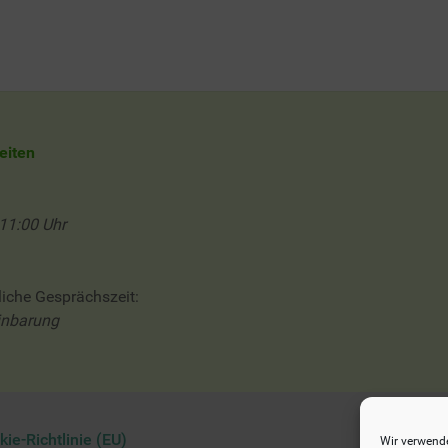
eiten
 11:00 Uhr
liche Gesprächszeit:
inbarung
kie-Richtlinie (EU)
Wir verwende