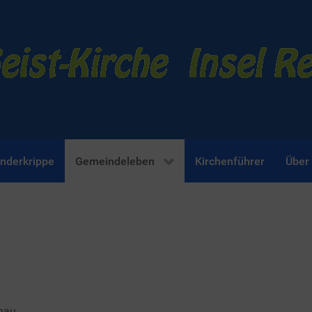
inderkrippe
Gemeindeleben
Kirchenführer
Über
nau