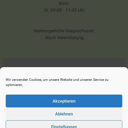
Büro:
Di. 09:00 - 11:00 Uhr
Seelsorgerliche Gesprächszeit:
Nach Vereinbarung
Impressum
Datenschutzerklärung
Wir verwenden Cookies, um unsere Website und unseren Service zu
optimieren.
Cookie-Richtlinie (EU)
Akzeptieren
Ablehnen
© 2026 Ev. Heilig-Geist-Kirche Reichenau
Einstellungen