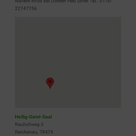
Nähere Infos bei Doreen Heß unter Tel.: 0176-
22747756
Heilig-Geist-Saal
Rauhofweg 3
Reichenau
,
78479