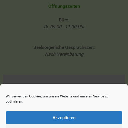
Öffnungszeiten
Büro:
Di. 09:00 - 11:00 Uhr
Seelsorgerliche Gesprächszeit:
Nach Vereinbarung
Impressum
Datenschutzerklärung
Wir verwenden Cookies, um unsere Website und unseren Service zu
optimieren.
Cookie-Richtlinie (EU)
Akzeptieren