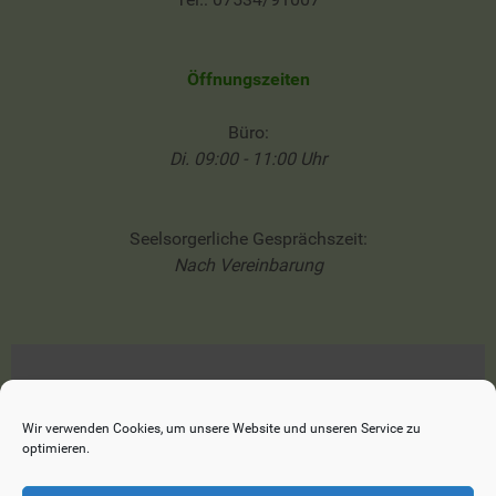
Öffnungszeiten
Büro:
Di. 09:00 - 11:00 Uhr
Seelsorgerliche Gesprächszeit:
Nach Vereinbarung
Impressum
Datenschutzerklärung
Wir verwenden Cookies, um unsere Website und unseren Service zu
optimieren.
Cookie-Richtlinie (EU)