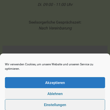
Di. 09:00 - 11:00 Uhr
Seelsorgerliche Gesprächszeit:
Nach Vereinbarung
Impressum
Datenschutzerklärung
Wir verwenden Cookies, um unsere Website und unseren Service zu
optimieren.
Cookie-Richtlinie (EU)
Akzeptieren
Ablehnen
© 2026 Ev. Heilig-Geist-Kirche Reichenau
Einstellungen