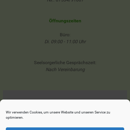
Öffnungszeiten
Büro:
Di. 09:00 - 11:00 Uhr
Seelsorgerliche Gesprächszeit:
Nach Vereinbarung
Impressum
Datenschutzerklärung
Wir verwenden Cookies, um unsere Website und unseren Service zu
optimieren.
Cookie-Richtlinie (EU)