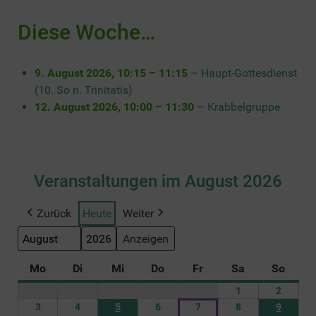
Diese Woche…
9. August 2026
,
10:15
–
11:15
–
Haupt-Gottesdienst
(10. So n. Trinitatis)
12. August 2026
,
10:00
–
11:30
–
Krabbelgruppe
Veranstaltungen im August 2026
Zurück
Heute
Weiter
Monat
Jahr
Mo
Montag
Di
Dienstag
Mi
Mittwoch
Do
Donnerstag
Fr
Freitag
Sa
Samstag
So
Sonnt
1
1.
2
2.
August
August
3
3.
4
4.
5
5. August 2026
6
6.
7
7.
8
8.
9
9. Augu