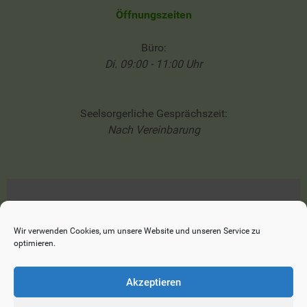
Öffnungszeiten
Büro:
Di. 09:00 - 11:00 Uhr
Seelsorgerliche Gesprächszeit:
Nach Vereinbarung
Impressum
Datenschutzerklärung
Wir verwenden Cookies, um unsere Website und unseren Service zu
optimieren.
Cookie-Richtlinie (EU)
Akzeptieren