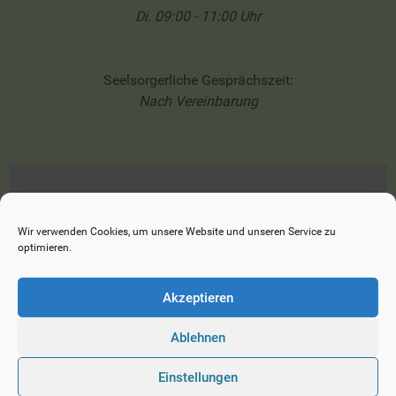
Di. 09:00 - 11:00 Uhr
Seelsorgerliche Gesprächszeit:
Nach Vereinbarung
Impressum
Datenschutzerklärung
Wir verwenden Cookies, um unsere Website und unseren Service zu
optimieren.
Cookie-Richtlinie (EU)
Akzeptieren
Ablehnen
© 2026 Ev. Heilig-Geist-Kirche Reichenau
Einstellungen