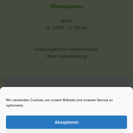
Öffnungszeiten
Büro:
Di. 09:00 - 11:00 Uhr
Seelsorgerliche Gesprächszeit:
Nach Vereinbarung
Impressum
Datenschutzerklärung
Wir verwenden Cookies, um unsere Website und unseren Service zu
optimieren.
Cookie-Richtlinie (EU)
Akzeptieren